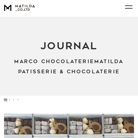
JOURNAL
marco chocolaterie
MATILDA
Patisserie & Chocolaterie
株式会社マチルダ [ matilda / marco ]
>
JOURNAL
>
春の贈り
物・・・